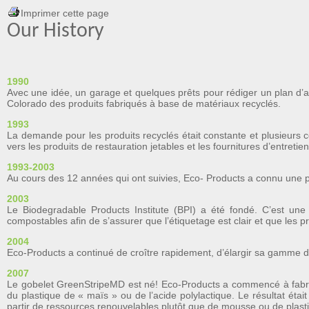
Imprimer cette page
Our History
1990
Avec une idée, un garage et quelques prêts pour rédiger un plan d’af
Colorado des produits fabriqués à base de matériaux recyclés.
1993
La demande pour les produits recyclés était constante et plusieurs co
vers les produits de restauration jetables et les fournitures d’entretien
1993-2003
Au cours des 12 années qui ont suivies, Eco- Products a connu une p
2003
Le Biodegradable Products Institute (BPI) a été fondé. C’est une a
compostables afin de s’assurer que l’étiquetage est clair et que les 
2004
Eco-Products a continué de croître rapidement, d’élargir sa gamme de 
2007
Le gobelet GreenStripeMD est né! Eco-Products a commencé à fabrique
du plastique de « maïs » ou de l’acide polylactique. Le résultat éta
partir de ressources renouvelables plutôt que de mousse ou de plast