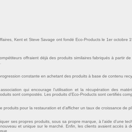
faires, Kent et Steve Savage ont fondé Eco-Products le 1er octobre 19
mpétiteurs offraient déjà des produits similaires fabriqués à partir de
.
rogression constante en achetant des produits à base de contenu recyc
ssociation qui encourage l’utilisation et la récupération des matéri
produits sont compostés. Les produits d’Eco-Products sont certifiés com
produits pour la restauration et d’afficher un taux de croissance de pl
r ses propres produits, sous sa propre marque, à l’aide d’une techno
it nouveau et unique sur le marché. Enfin, les clients avaient accès à 
ique.