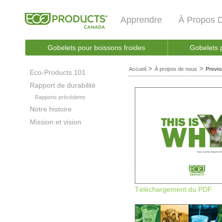
Apprendre
À Propos 
Gobelets pour boissons froides
Gobelets 
>
>
Accueil
À propos de nous
Previ
Eco-Products 101
Rapport de durabilité
Rapports précédents
Notre histoire
Mission et vision
Téléchargement du PDF