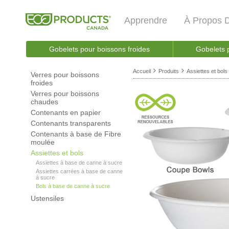
Apprendre
À Propos 
Gobelets pour boissons froides
Gobelets 
Accueil
Produits
Assiettes et bols
Verres pour boissons
froides
Verres pour boissons
chaudes
Contenants en papier
Contenants transparents
Contenants à base de Fibre
moulée
Assiettes et bols
Assiettes à base de canne à sucre
Assiettes carrées à base de canne
à sucre
Bols à base de canne à sucre
Ustensiles