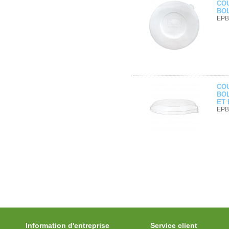
CO
BOL
EPB
CO
BOL
ET 
EPB
Information d'entreprise
Service client