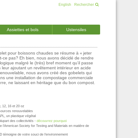
English
Rechercher
Assiettes et bols
Ustensiles
elet pour boissons chaudes se résume à « jeter
st-ce pas? Eh bien, nous avons décidé de rendre
logique malgré le (très) bref moment qu’il passe
 leur ajoutant un revêtement intérieur en acide
renouvelable, nous avons créé des gobelets qui
s une installation de compostage commerciale
terre, ne laissant en héritage que du bon compost.
, 12, 16 et 20 oz
ssources renouvelables
PL, un plastique végétal
upart des collectivités -
découvrez pourquoi
l’American Society for Testing and Materials en matière de
 témoigne de votre souci de l’environnement