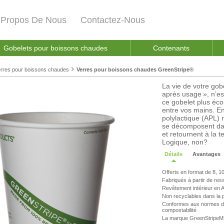
 Propos De Nous
Contactez-Nous
Gobelets pour boissons chaudes
Contenants
rres pour boissons chaudes
Verres pour boissons chaudes GreenStripe®
La vie de votre gob
après usage », n’e
ce gobelet plus éco
entre vos mains. En
polylactique (APL) 
se décomposent dan
et retournent à la 
Logique, non?
Détails
Avantages
Offerts en format de 8, 10
Fabriqués à partir de re
Revêtement intérieur en A
Non recyclables dans la pl
Conformes aux normes de 
compostabilité
La marque GreenStripeMD