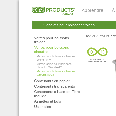
Apprendre
À
Gobelets pour boissons froides
Accueil
Produits
Ve
Verres pour boissons
froides
Verres pour boissons
chaudes
Verres pour boissons chaudes
World Art™
Verres isolés pour boissons
chaudes World Art™
Verres pour boissons chaudes
GreenStripe®
Contenants en papier
Contenants transparents
Contenants à base de Fibre
moulée
Assiettes et bols
Ustensiles