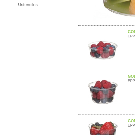
Ustensiles
GOD
EPP
GOD
EPP
GOD
EPP