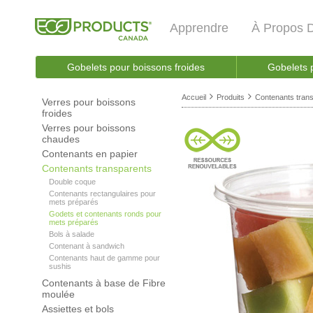
Apprendre
À Propos 
Gobelets pour boissons froides
Gobelets 
Accueil
Produits
Contenants tran
Verres pour boissons
froides
Verres pour boissons
chaudes
Contenants en papier
Contenants transparents
Double coque
Contenants rectangulaires pour
mets préparés
Godets et contenants ronds pour
mets préparés
Bols à salade
Contenant à sandwich
Contenants haut de gamme pour
sushis
Contenants à base de Fibre
moulée
Assiettes et bols