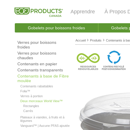
Apprendre
À Propos 
Gobelets pour boissons froides
Gobelets 
Accueil
Produits
Contenants à ba
Verres pour boissons
froides
Verres pour boissons
chaudes
Contenants en papier
Contenants transparents
Contenants à base de Fibre
moulée
Contenants rabattables
Folia™
Verres à portion
Deux morceaux World View™
Rectangles
Carrés
Plateaux à viandes, à fruits et à
légumes
Vanguard™ | Aucune PFAS ajoutée